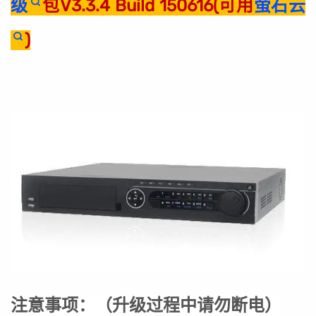
级
包V3.3.4 Build 150616(可用
萤石云
)
注意事项：
（
升级过程中请勿断电
）