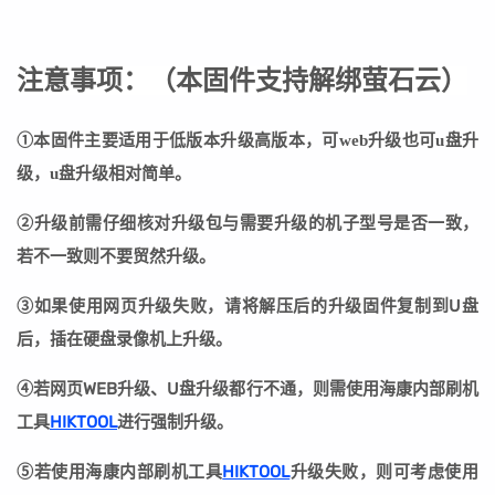
注意事项：
（
本固件支持解绑萤石云
）
①本固件主要适用于低版本升级高版本，可web升级也可u盘升
级，u盘升级相对简单。
②
升级前需仔细核对升级包与需要升级的机子型号是否一致，
若不一致则不要贸然升级。
③
如果使用网页升级失败，请将解压后的升级固件复制到U盘
后，插在硬盘录像机上升级。
④若网页WEB升级、U盘升级都行不通，则需使用海康内部刷机
工具
HIKTOOL
进行强制升级。
⑤若
使用海康内部刷机工具
HIKTOOL
升级失败
，则可考虑使用