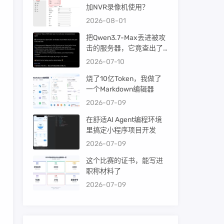
加NVR录像机使用？
2026-08-01
把Qwen3.7-Max丢进被攻
击的服务器，它竟查出了
暴力破解！
2026-07-10
烧了10亿Token，我做了
一个Markdown编辑器
2026-07-09
在舒适AI Agent编程环境
里搞定小程序项目开发
2026-07-09
这个比赛的证书，能写进
职称材料了
2026-07-09