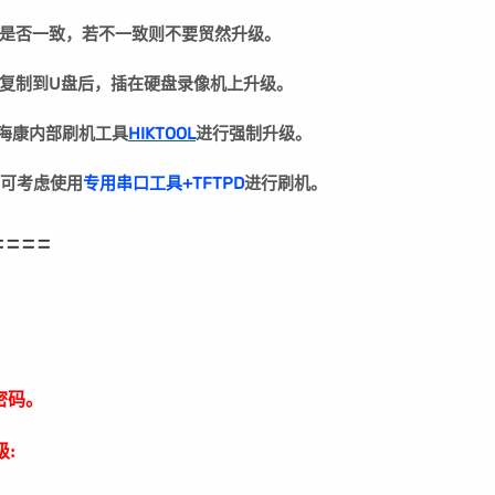
是否一致，若不一致则不要贸然升级。
复制到U盘后，插在硬盘录像机上升级。
用海康内部刷机工具
HIKTOOL
进行强制升级。
可考虑使用
专用串口工具+TFTPD
进行刷机。
====
密码。
: