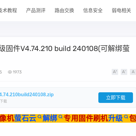
技术教程
产品测评
路由交换
信息安全
弱电相关
固件V4.74.210 build 240108(可解绑萤
5
1973
.210build240108.zip
立即下载
下载
录像机
萤石云
解绑
专用固件刷机
升级