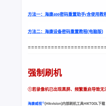
方法一：
海康400密码重置助手(含使用教程
方法二：
海康设备密码重置教程(电脑版)
=======================
强制刷机
①若录像机已出现黑屏、频繁重启导致无
海康威视
(Hikvision)内部刷机工具HIKTOO