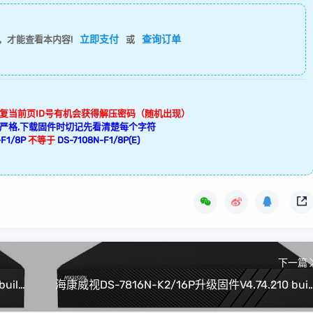
立即支付
查询订单
，才能查看本内容!
或
回复当前页ID号有机会获得解压密码（随机出现）
严格,下载固件时切记先看清楚每个字符
F1/8P
不等于
DS-7108N-F1/8P(E)
下一篇
海康威视DS-7908N-K4/8P升级固件V4.74.210 build 240108(可解绑萤石云)
海康威视DS-7816N-K2/16P升级固件V4.74.210 buil