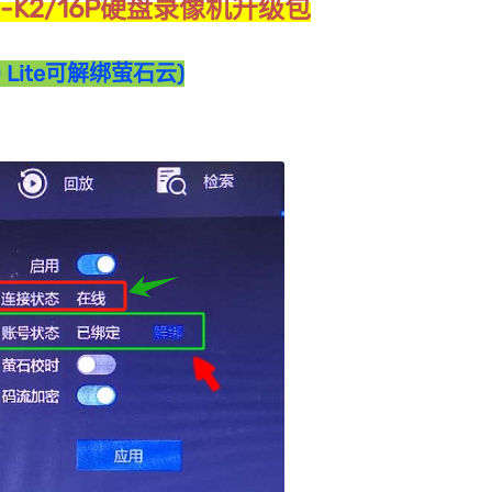
N-K2/16P硬盘录像机升级包
(4.0 Lite可解绑萤石云)