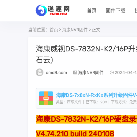
首页
固件下载
当前位置：
首页
>
海康NVR固件
> 正文
海康威视DS-7832N-K2/16P升级
石云)
cmd8.com
海康NVR固件
2024-04-1
海康DS-7x8xN-RxKx系列升级固件V4.74
类型：压缩文件
|
已下载：209
|
下载方式：免费
海康DS-7832N-K2/16P硬盘
V4.74.210 build 240108