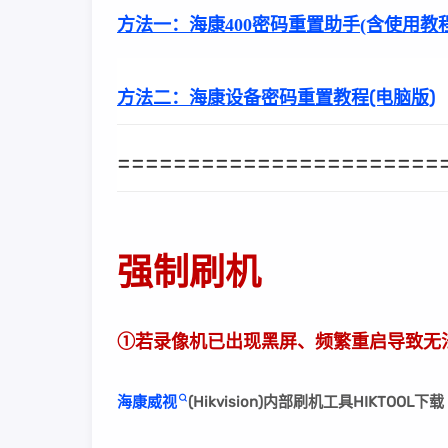
方法一：
海康400密码重置助手(含使用教程
方法二：
海康设备密码重置教程(电脑版)
=======================
强制刷机
①若录像机已出现黑屏、频繁重启导致无
海康威视
(Hikvision)内部刷机工具HIKTOO