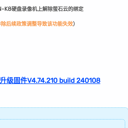
N-K8
硬盘录像机上解除萤石云的绑定
排除后续政策调整导致该功能失效
）
件V4.74.210 build 240108