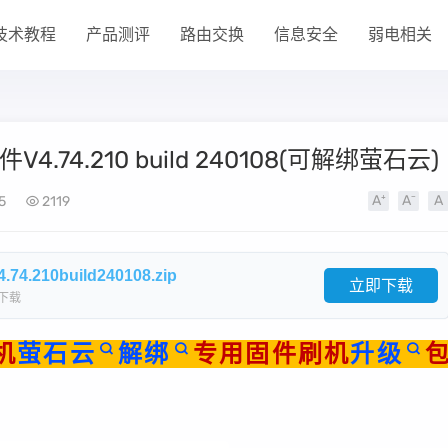
技术教程
产品测评
路由交换
信息安全
弱电相关
.74.210 build 240108(可解绑萤石云)
5
2119
.210build240108.zip
立即下载
下载
机
萤石云
解绑
专用固件刷机
升级