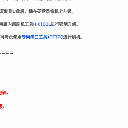
复制到U盘后，插在硬盘录像机上升级。
用海康内部刷机工具
HIKTOOL
进行强制升级。
可考虑使用
专用串口工具+TFTPD
进行刷机。
====
密码。
: