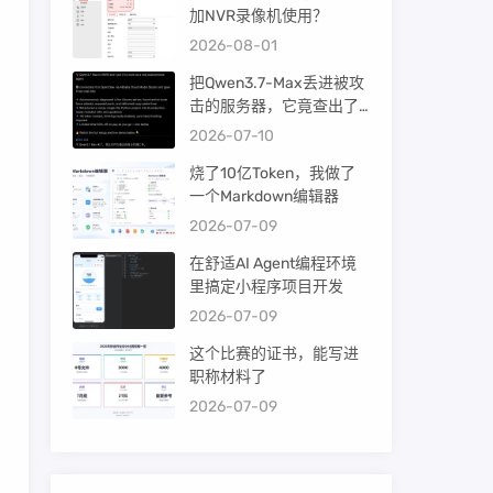
加NVR录像机使用？
2026-08-01
把Qwen3.7-Max丢进被攻
击的服务器，它竟查出了
暴力破解！
2026-07-10
烧了10亿Token，我做了
一个Markdown编辑器
2026-07-09
在舒适AI Agent编程环境
里搞定小程序项目开发
2026-07-09
这个比赛的证书，能写进
职称材料了
2026-07-09