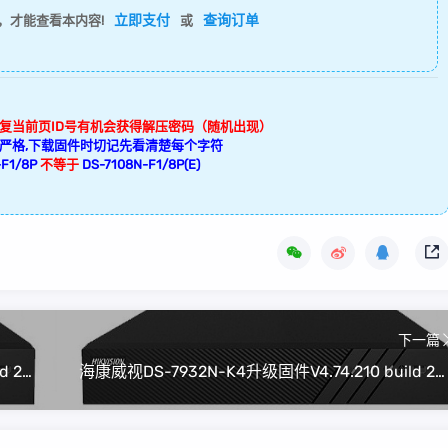
立即支付
查询订单
，才能查看本内容!
或
回复当前页ID号有机会获得解压密码（随机出现）
严格,下载固件时切记先看清楚每个字符
F1/8P
不等于
DS-7108N-F1/8P(E)
下一篇
海康威视DS-8816N-K8升级固件V4.74.210 build 240108(可解绑萤石云)
海康威视DS-7932N-K4升级固件V4.74.210 build 240108(可解绑萤石云)