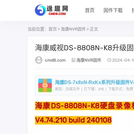
首页
固件下载
当前位置：
首页
>
海康NVR固件
> 正文
海康威视DS-8808N-K8升级固件V4
cmd8.com
海康NVR固件
2024-04-1
海康DS-7x8xN-RxKx系列升级固件V4.74
类型：压缩文件
|
已下载：210
|
下载方式：免费
海康DS-8808N-K8硬盘录像
V4.74.210 build 240108