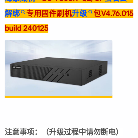
解绑
专用固件刷机
升级
包V4.76.015
build 240125
注意事项：
（
升级过程中请勿断电
）