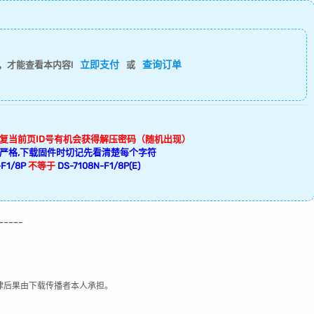
立即支付
查询订单
，才能查看本内容!
或
回复当前页ID号有机会获得解压密码（随机出现）
严格,下载固件时切记先看清楚每个字符
F1/8P
不等于
DS-7108N-F1/8P(E)
-----
律后果由下载传播者本人承担。