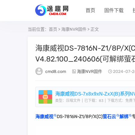
首页
固件下载
当前位置：
首页
>
海康NVR固件
> 正文
海康威视DS-7816N-Z1/8P/
V4.82.100_240606(可解绑萤
cmd8.com
海康NVR固件
2024-07-2
类型：压缩文件
|
已下载：83
|
下载方式：免费
海康威视
DS-7816N-Z1/8P/X(C)
萤石云
解绑