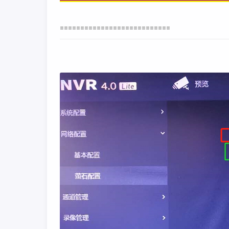
===========================