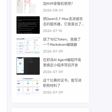
加NVR录像机使用？
2026-08-01
把Qwen3.7-Max丢进被攻
击的服务器，它竟查出了
暴力破解！
2026-07-10
烧了10亿Token，我做了
一个Markdown编辑器
2026-07-09
在舒适AI Agent编程环境
里搞定小程序项目开发
2026-07-09
这个比赛的证书，能写进
职称材料了
2026-07-09