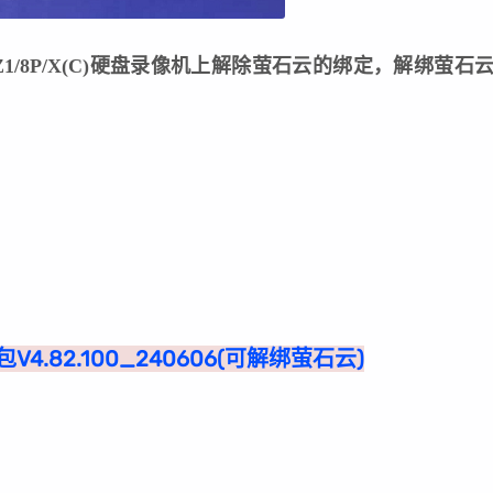
Z1/8P/X(C)硬盘录像机上解除萤石云的绑定，
解绑萤石
级包V4.82.100_240606(可解绑萤石云)