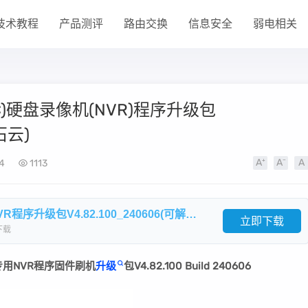
技术教程
产品测评
路由交换
信息安全
弱电相关
X(C)硬盘录像机(NVR)程序升级包
石云)
4
1113
海康威视DS-7x8x9xN-ZxX(B)系列NVR程序升级包V4.82.100_240606(可解萤石云).zip
立即下载
下载
专用NVR程序固件刷机
升级
包V4.82.100 Build 240606