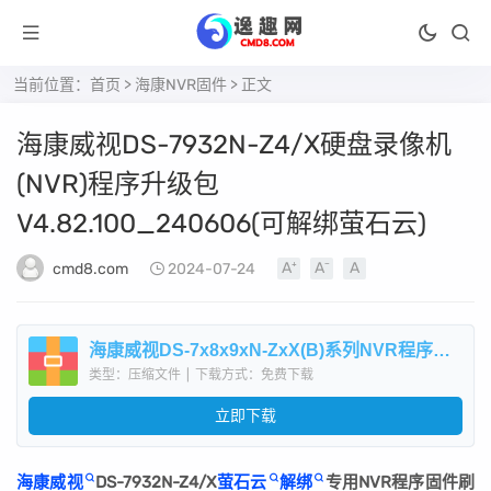
当前位置：
首页
>
海康NVR固件
> 正文
海康威视DS-7932N-Z4/X硬盘录像机
(NVR)程序升级包
V4.82.100_240606(可解绑萤石云)
cmd8.com
2024-07-24
海康威视DS-7x8x9xN-ZxX(B)系列NVR程序升级包V4.82.100_240606(可解萤石云).zip
类型：压缩文件
|
下载方式：免费下载
立即下载
海康威视
DS-7932N-Z4/X
萤石云
解绑
专用NVR程序固件刷