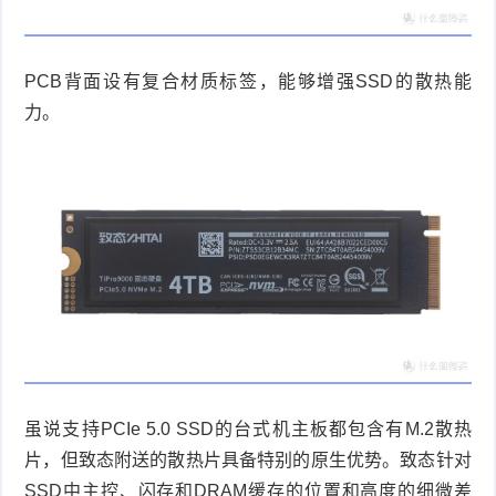
PCB
背面设有复合材质标签，能够增强
SSD
的散热能
力。
虽说支持
PCIe 5.0 SSD
的台式机主板都包含有
M.2
散热
片，但致态附送的散热片具备特别的原生优势。致态针对
SSD
中主控、闪存和
DRAM
缓存的位置和高度的细微差