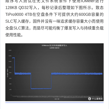
顺序写入测试在无文件系统条件下使用
IOMeter
进行
128KB QD32
写入，每秒记录后整理如下图所示。致态
TiPro9000 4TB
在空盘条件下可提供大约
600GB
容量的
SLC
写入缓存，固件并没有一味追求缓存容量大小而使用
全盘
SLC
算法，而是尽可能均衡了爆发写入与持续重负载
使用性能。