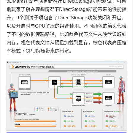
3DMark
在去年底更新推出
DirectStorage
功能测试，可帮
助玩家了解在理想情况下
DirectStorage
所能带来的性能提
升。
9
个测试子项包含了
DirectStorage
功能关闭和开启，
以及开启时与
GPU
解压的组合使用。不同颜色的箭头代表
了不同的数据传输路径，比如蓝色代表文件从硬盘读取到
内存，橙色代表文件从硬盘加载到显存，棕色代表高压缩
率模式下
GPU
解压带来的带宽。