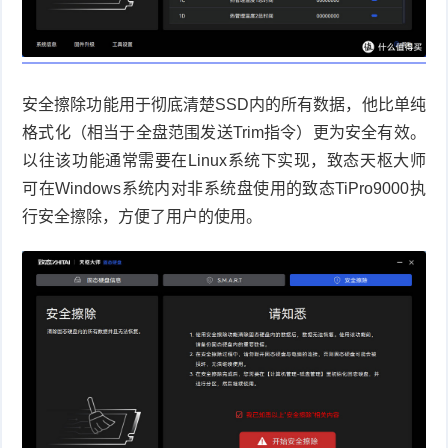
安全擦除功能用于彻底清楚
SSD
内的所有数据，他比单纯
格式化（相当于全盘范围发送
Trim
指令）更为安全有效。
以往该功能通常需要在
Linux
系统下实现，致态天枢大师
可在
Windows
系统内对非系统盘使用的致态
TiPro9000
执
行安全擦除，方便了用户的使用。