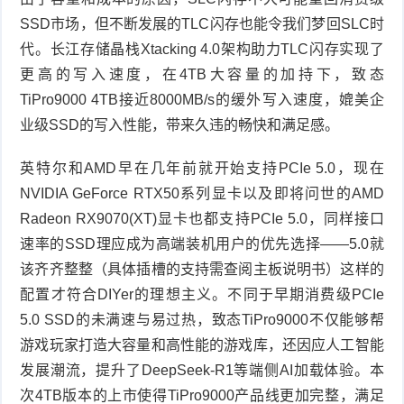
SSD
市场，但不断发展的
TLC
闪存也能令我们梦回
SLC
时
代。长江存储晶栈
Xtacking 4.0
架构助力
TLC
闪存实现了
更高的写入速度，在
4TB
大容量的加持下，致态
TiPro9000 4TB
接近
8000MB/s
的缓外写入速度，媲美企
业级
SSD
的写入性能，带来久违的畅快和满足感。
英特尔和
AMD
早在几年前就开始支持
PCIe 5.0
，现在
NVIDIA GeForce RTX50
系列显卡以及即将问世的
AMD 
Radeon RX9070(XT)
显卡也都支持
PCIe 5.0
，同样接口
速率的
SSD
理应成为高端装机用户的优先选择——
5.0
就
该齐齐整整（具体插槽的支持需查阅主板说明书）这样的
配置才符合
DIYer
的理想主义。不同于早期消费级
PCIe 
5.0 SSD
的未满速与易过热，致态
TiPro9000
不仅能够帮
游戏玩家打造大容量和高性能的游戏库，还因应人工智能
发展潮流，提升了
DeepSeek-R1
等端侧
AI
加载体验。本
次
4TB
版本的上市使得
TiPro9000
产品线更加完整，满足