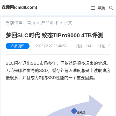
首
逸趣网(cmd8.com)
导航
页
首
当前位置：
首页
>
产品测评
>
正文
页
固
梦回SLC时代 致态TiPro9000 4TB评测
件
海
产品测评
2025-02-27 22:40:53
浏览：2141
评论：0
下
康
海
SLC
闪存退出
SSD
市场多年，但依然是很多玩家的梦想。
载
N
康
小
无论是哪种型号的
SSD
，缓存外写入速度总是比读取速度
V
摄
米
T
低很多，并且成为制约
SSD
性能的一个重要因素。
R
像
米
P
i
固
机
家
-
S
固
件
固
固
L
t
件
其