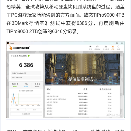
恐精英：全球攻势从移动硬盘拷贝到系统盘的过程，涵盖
了
PC
游戏玩家所能遇到的方方面面。致态
TiPro9000 4TB
在
3DMark
存储基准测试中获得
6386
分，再度刷新由
TiPro9000 2TB
创造的
6346
分记录。