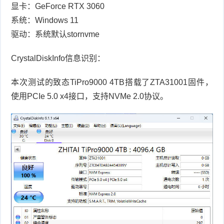
显卡：
GeForce RTX 3060
系统：
Windows 11
驱动：系统默认
stornvme
CrystalDiskInfo
信息识别：
本次测试的致态
TiPro9000 4TB
搭载了
ZTA31001
固件，
使用
PCIe 5.0 x4
接口，支持
NVMe 2.0
协议。