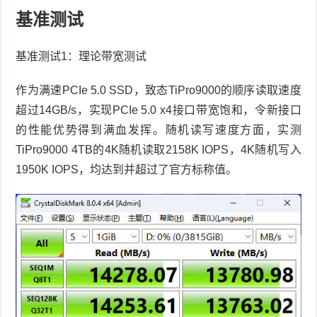
基准测试
基准测试
1
：理论带宽测试
作为满速
PCIe 5.0 SSD
，致态
TiPro9000
的顺序读取速度
超过
14GB/s
，实现
PCIe 5.0 x4
接口带宽饱和，令新接口
的性能优势得到满血发挥。随机读写速度方面，实测
TiPro9000 4TB
的
4K
随机读取
2158K IOPS
，
4K
随机写入
1950K IOPS
，均达到并超过了官方标称值。