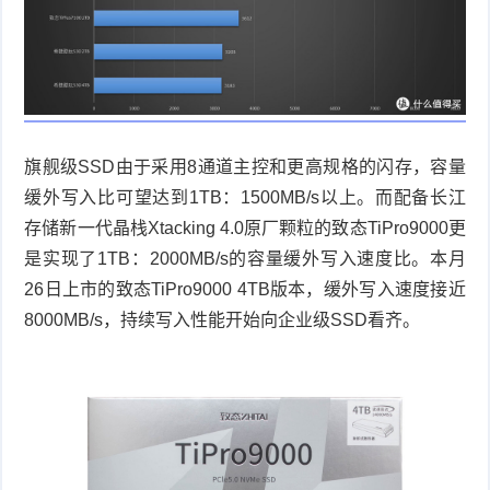
旗舰级
SSD
由于采用
8
通道主控和更高规格的闪存，容量
缓外写入比可望达到
1TB
：
1500MB/s
以上。而配备长江
存储新一代晶栈
Xtacking 4.0
原厂颗粒的致态
TiPro9000
更
是实现了
1TB
：
2000MB/s
的容量缓外写入速度比。本月
26
日上市的致态
TiPro9000 4TB
版本，缓外写入速度接近
8000MB/s
，持续写入性能开始向企业级
SSD
看齐。