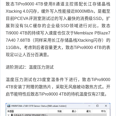
致态
TiPro9000 4TB
使用
8
通道主控搭配长江存储晶栈
Xtacking 4.0
闪存，缓外写入性能接近
8000MB/s
，是截至
目前
PCEVA
评测室测试过的写入最快的消费级
SSD
。扩
展到没有
SLC
缓存的企业级
SSD
领域进行对比，致态
Ti9000 4TB
的持续写入速度也仅次于
Memblaze PBlaze7 
7A40 7.68TB
（同样采用长江存储晶栈
Xtacking
闪存）的
11GB/s
，考虑到后者容量更大，致态
TiPro9000 4TB
的表
现足以让人百分百满意。
进阶测试
2
：温度压力测试
温度压力测试在
23
度室温条件下进行，致态
TiPro9000 
4TB
安装了附赠的散热片，采取无风扇被动散热方式。开
启节能特性后致态
TiPro9000 4TB
的待机温度仅有
27
度。