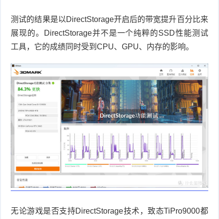
测试的结果是以
DirectStorage
开启后的带宽提升百分比来
展现的。
DirectStorage
并不是一个纯粹的
SSD
性能测试
工具，它的成绩同时受到
CPU
、
GPU
、内存的影响。
无论游戏是否支持
DirectStorage
技术，致态
TiPro9000
都