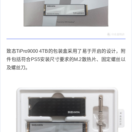
致态
TiPro9000 4TB
的包装盒采用了易于开启的设计，附
件包括符合
PS5
安装尺寸要求的
M.2
散热片、固定螺丝以
及螺丝刀。