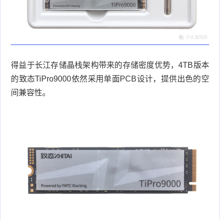
得益于长江存储晶栈架构带来的存储密度优势，
4TB
版本
的致态
TiPro9000
依然采用单面
PCB
设计，提供出色的空
间兼容性。