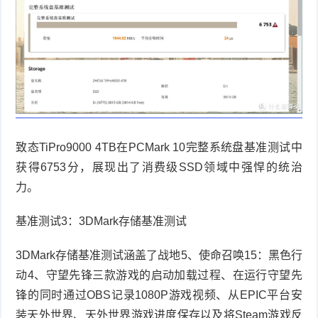
致态
TiPro9000 4TB
在
PCMark 10
完整系统盘基准测试中
获得
6753
分，展现出了消费级
SSD
领域中强悍的统治
力。
基准测试
3
：
3DMark
存储基准测试
3DMark
存储基准测试涵盖了战地
5
、使命召唤
15
：黑色行
动
4
、守望先锋三款游戏的启动加载过程、在运行守望先
锋的同时通过
OBS
记录
1080P
游戏视频、从
EPIC
平台安
装天外世界、天外世界游戏进度保存以及将
Steam
游戏反