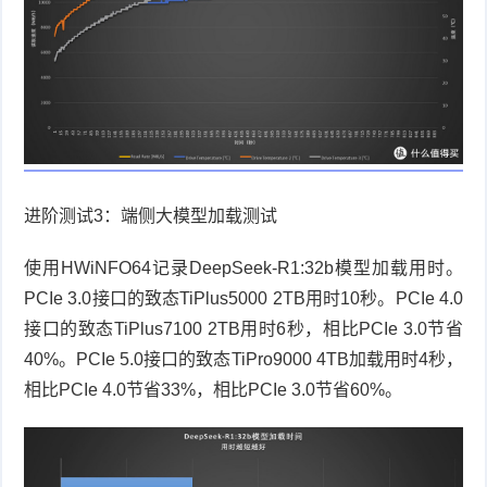
进阶测试
3
：端侧大模型加载测试
使用
HWiNFO64
记录
DeepSeek-R1:32b
模型加载用时。
PCIe 3.0
接口的致态
TiPlus5000 2TB
用时
10
秒。
PCIe 4.0
接口的致态
TiPlus7100 2TB
用时
6
秒，相比
PCIe 3.0
节省
40%
。
PCIe 5.0
接口的致态
TiPro9000 4TB
加载用时
4
秒，
相比
PCIe 4.0
节省
33%
，相比
PCIe 3.0
节省
60%
。