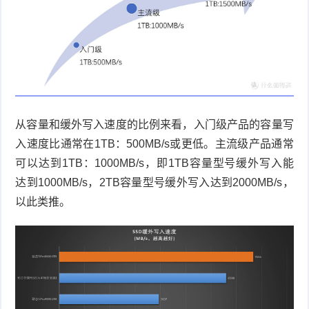
件
件
I
o
合
他
技
N
r
集
术
产
K
e
教
品
路
固
O
程
测
由
信
从容量和缓外写入速度的比例来看，入门级产品的容量写
入速度比通常在
1TB
：
500MB/s
或更低。主流级产品通常
件
S
评
交
息
弱
可以达到
1TB
：
1000MB/s
，即
1TB
容量型号缓外写入能
固
换
安
电
人
达到
1000MB/s
，
2TB
容量型号缓外写入达到
2000MB/s
，
以此类推。
件
全
相
工
密
关
智
码
能
查
询