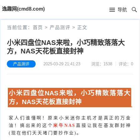
首
逸趣网(cmd8.com)
导航
页
首
当前位置：
首页
>
产品测评
>
正文
页
固
小米四盘位NAS来啦，小巧精致落落大
方，NAS天花板直接封神
件
海
下
康
产品测评
2025-03-29 21:41:23
浏览：1538
评论：0
海
载
N
康
小
小米四盘位NAS来啦，小巧精致落落大
V
摄
米
T
方，NAS天花板直接封神
R
像
米
P
i
家人们谁懂啊！原来小米迷你主机才是真正的万金
固
机
家
-
S
固
油！搞出来的这个
米牛NAS
直接让我在基友群封神
(现在他们天天堵门要抄作业)。
件
固
固
L
t
件
其