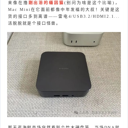
来像在撸
刚出浴的缅因猫
(别问为啥是这个比喻)，
Mac Mini在它面前都像中年发福的大叔！关键是这
货的接口多到离谱——雷电4/USB3.2/HDMI2.1...
活脱脱就是个接口怪兽。
那天逛海鲜市场突然看到个竹木硬盘笼，当场DNA就