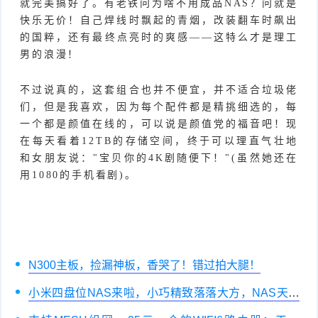
就完美搞好了。有老铁问为啥不用成品NAS？问就是
快乐无价！自己焊线时飘起的青烟，改装翻车时飙出
的国粹，还有最终点亮时的爽感——这特么才是理工
男的浪漫！
不过说真的，这套组合也并不便宜，并不适合垃圾佬
们，但是我喜欢，因为每个配件都是精挑细选的，每
一个都是颜值在线的，可以说是颜值党的福音吧！现
在每天看着12TB的存储空间，终于可以理直气壮地
和女朋友说："宝贝你的4K剧随便下！"(虽然她还在
用1080的手机看剧)。
N300主板，捡漏神板，香哭了！错过拍大腿！
小米四盘位NAS来啦，小巧精致落落大方，NAS天花
板直接封神