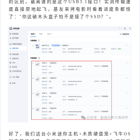
的区别，最离谱的是这个USB3.1接口！实测传输速
度直接原地起飞，基友来拷电影时看着进度条都惊
了："你这破木头盒子怕不是接了个SSD？"。
好了，我们这台小米迷你主机+木质硬盘笼+飞牛OS