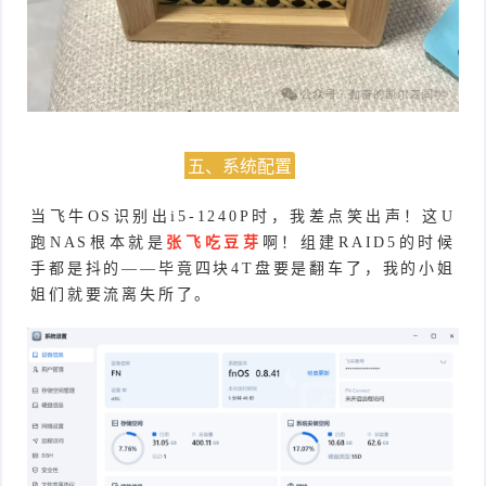
五、系统配置
当飞牛OS识别出i5-1240P时，我差点笑出声！这U
跑NAS根本就是
张飞吃豆芽
啊！组建RAID5的时候
手都是抖的——毕竟四块4T盘要是翻车了，我的小姐
姐们就要流离失所了。