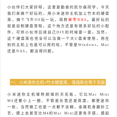
件
小伙伴们大家好呀，这里是勤奋的凯尔森同学，今天
件
I
o
合
他
技
我们来搞个好玩的，用小米迷你主机加上竹木的硬盘
N
r
笼，搞个飞牛OS玩一玩，简称
米牛NAS
。最好玩的
集
术
产
就是自制硬盘笼啦，这个地方还是有很多好玩的小配
K
e
件，可供小伙伴后续自己DIY的时候耍一耍。当然，
教
品
路
这个硬盘笼也完全可以当做一个大U盘来使用，用在
固
O
程
测
由
别的主机上也是可以用的哈，不管是Windows、Mac
信
还是NAS，都没得问题。
件
S
评
交
息
弱
固
换
安
电
人
件
全
相
工
密
一、小米迷你主机+竹木硬盘笼，强强联合等于无敌
关
智
码
小米迷你主机堪称颜值的天花板，它比Mac Mini
M4还要小上一圈，不管是长宽还是高度，都更迷你
能
查
一些，当然做工也是一点都不含糊，金属机身磨砂工
艺，摸上去甚至比M4的Mac Mini还更有手感，摸起
询