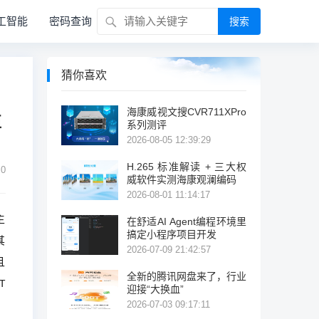
工智能
密码查询
搜索
猜你喜欢
海康威视文搜CVR711XPro
值
系列测评
2026-08-05 12:39:29
H.265 标准解读 + 三大权
0
威软件实测海康观澜编码
2026-08-01 11:14:17
主
在舒适AI Agent编程环境里
搞定小程序项目开发
其
2026-07-09 21:42:57
且
全新的腾讯网盘来了，行业
T
迎接“大换血”
2026-07-03 09:17:11