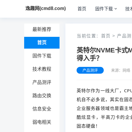
逸趣网(cmd8.com)
首页
固件下载
技
最新推荐
当前位置：
首页
>
产品测
首页
英特尔NVME卡式ML
固件下载
得入手？
技术教程
产品测评
来源：网络 
产品测评
英特尔作为一线大厂，C
路由交换
机自不必多说，其实在固
企业服务器领域也是霸主
信息安全
酷炫显卡，半高刀卡的企业级
弱电相关
固态硬盘！