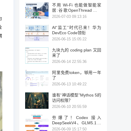
不用 Wi-Fi 也能做智能家
居:谷歌OpenThread，让
ESP32-C6 直接组 Thread
2026-07-03 09:13:16
为
Mesh
业
AI“监工”时代已来！华为
DevEco Code领衔
谓
2026-06-15 15:05:22
九块九的 coding plan 又回
来了
2026-06-14 22:55:36
阿里免费token，够用一年
了
2026-06-13 10:49:22
谁有“神话模型”Mythos 5的
访问权限？
2026-06-10 20:55:59
夯爆了！Codex 接入
DeepSeekV4、GLM5.1、
K2.6
2026-06-09 15:17:50