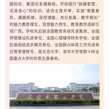
国际化、集团化发展格局。学校践行“啟牖智慧，
件
件
I
o
合
他
技
活泼身心”的校训，坚持五育并举，实施“尊重差
异，遵循规律，深挖潜能，充分发展，教学相长”
N
r
集
术
产
的魅力教育理念，培育魅力师生，教育教学成就引
K
e
教
领广西。学校先后获全国教育系统先进集体、全国
品
路
师德建设先进单位、全国心理辅导特色学校、全国
固
O
程
测
由
信
民族团结进步模范单位、全国群众体育工作先进单
位等荣誉称号，是北京大学、清华大学等数十所全
件
S
评
交
息
弱
国重点大学的优质生源基地。
固
换
安
电
人
件
全
相
工
密
关
智
码
能
查
询