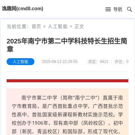
首
逸趣网(cmd8.com)
导航
页
首
当前位置：
首页
>
人工智能
>
正文
页
固
2025年南宁市第二中学科技特长生招生简
章
件
海
下
康
人工智能
2025-09-13 22:28:55
浏览：4413
评论：0
海
载
N
康
小
V
摄
米
T
南宁市第二中学（简称“南宁二中”）直属于南
R
像
米
P
i
宁市教育局，是广西首批重点中学、广西首批示范
性高中、首批国家级新课程新教材实施示范校。学
固
机
家
-
S
固
校创办于1906年，现有高中部（凤岭校区）、初中
件
固
固
L
部（新民、青运校区）和国际部，形成了现代化、
t
件
其