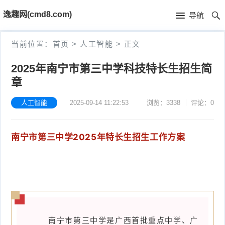
首
逸趣网(cmd8.com)
导航
页
首
当前位置：
首页
>
人工智能
>
正文
页
固
2025年南宁市第三中学科技特长生招生简
章
件
海
下
康
人工智能
2025-09-14 11:22:53
浏览：3338
评论：0
海
载
N
康
小
南宁市第三中学2025年特长生招生工作方案
V
摄
米
T
R
像
米
P
i
固
机
家
-
S
固
件
固
固
L
t
件
其
南宁市第三中学是广西首批重点中学、广