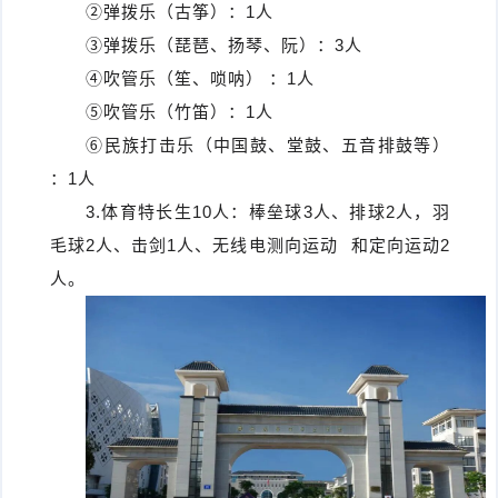
②弹拨乐（古筝）：1人
③弹拨乐（琵琶、扬琴、阮）：3人
④吹管乐（笙、唢呐） ：1人
⑤吹管乐（竹笛）：1人
⑥民族打击乐（中国鼓、堂鼓、五音排鼓等）
：1人
3.体育特长生10人：棒垒球3人、排球2人，羽
毛球2人、击剑1人、
无线电测向运动
和定向运动2
人。