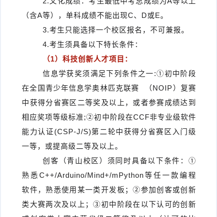
2.文化成绩：考生最低中考总成绩为A等以上
（含A等），单科成绩不能出现C、D或E。
3.考生只能选择一个校区报名，不可兼报。
4.考生须具备以下特长条件：
（1）科技创新人才项目：
信息学获奖须满足下列条件之一:①初中阶段
在
全国青少年信息学奥林匹克联赛
（NOIP）复赛
中获得分省赛区二等奖及以上，或者参赛成绩达到
相应奖项等级标准;②初中阶段在CCF非专业级软件
能力认证(CSP-J/S)第二轮中获得分省赛区入门级
一等，或提高级二等及以上。
创客（青山校区）须同时具备以下条件：①
熟悉C++/Arduino/Mind+/mPython等任一款编程
软件，熟悉使用某一类开发板；②参加创客或创新
类大赛两次及以上；③初中阶段在以下认可的创新