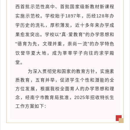
西首批示范性高中、首批国家级新教材新课程
件
件
I
o
合
他
技
实施示范校。学校始于
1897年，历经12
8
年办
N
r
集
术
产
学历史的洗礼，厚积薄发，近十多年来办学成
果愈发突出。学校以
“真·爱教育”的办学思想和
K
e
教
品
路
“德育为先，文理并重，崇尚一流”的办学特色
固
O
程
测
由
信
饮誉华夏大地，成为莘莘学子向往的求学殿
件
S
堂。
评
交
息
弱
为深入贯彻党和国家的教育方针，实施素
固
换
安
电
人
质教育，五育并举，促进学生个性和潜能的全
件
方位发展，根据我校全面育人的办学思想和理
全
相
工
密
念，经南宁市教育局批准，2025年招收特长生
关
智
码
工作方案如下：
能
查
询