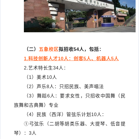
（二）
五象校区
拟招收54人，包括：
1.科技创新人才10人：创客5人、机器人5人
2.艺术特长生34人：
（1）美术10人
（2）声乐8人：只招民族、美声唱法
（3）舞蹈6人：要求女性，只招收中国舞（民
族舞和古典舞）专业
（4）民族（西洋）管弦乐计划10人：
①弓弦乐（二胡等胡类乐器、大提琴、低音提
琴）：3人