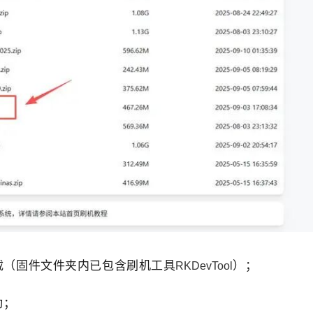
载（固件文件夹内已包含刷机工具
）；
RKDevTool
动；