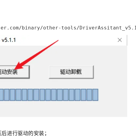
ter.com/binary/other-tools/DriverAssitant_v5.
压后进行驱动的安装；