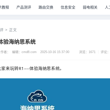
术教程
产品测评
路由交换
信息安全
弱电相关
人
评
>
正文
简单体验海纳思系统
作者： 编辑：cmd8.com
2025-10-16 15:37:00
浏览：1671
评论：
大家来玩转
R1----
体验海纳思系统。