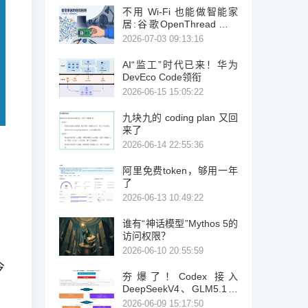
不用 Wi-Fi 也能做智能家
居:谷歌OpenThread，让
ESP32-C6 直接组 Thread
2026-07-03 09:13:16
Mesh
AI“监工”时代已来！华为
DevEco Code领衔
2026-06-15 15:05:22
九块九的 coding plan 又回
来了
2026-06-14 22:55:36
阿里免费token，够用一年
了
2026-06-13 10:49:22
谁有“神话模型”Mythos 5的
访问权限？
2026-06-10 20:55:59
今
夯爆了！Codex 接入
DeepSeekV4、GLM5.1、
K2.6
2026-06-09 15:17:50