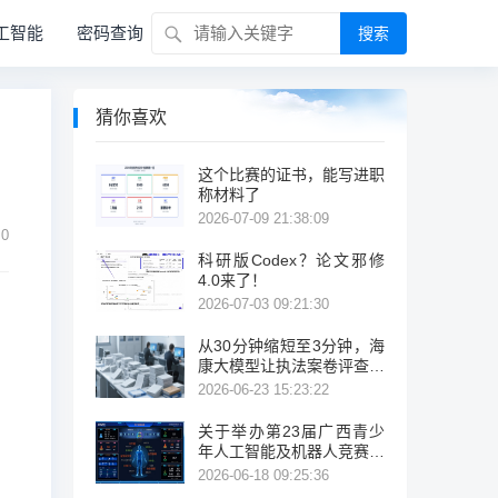
工智能
密码查询
搜索
猜你喜欢
这个比赛的证书，能写进职
称材料了
2026-07-09 21:38:09
0
科研版Codex？论文邪修
4.0来了！
2026-07-03 09:21:30
从30分钟缩短至3分钟，海
康大模型让执法案卷评查提
效10倍！
2026-06-23 15:23:22
关于举办第23届广西青少
年人工智能及机器人竞赛暨
跨区域面向东盟国家邀请赛
2026-06-18 09:25:36
的通知