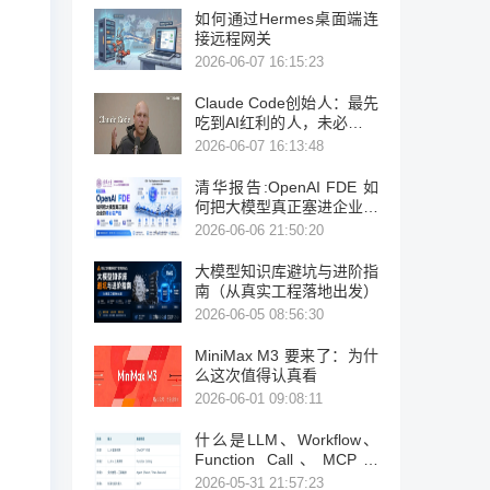
如何通过Hermes桌面端连
接远程网关
2026-06-07 16:15:23
Claude Code创始人：最先
吃到AI红利的人，未必是程
序员
2026-06-07 16:13:48
清华报告:OpenAI FDE 如
何把大模型真正塞进企业的
核心生产线
2026-06-06 21:50:20
大模型知识库避坑与进阶指
南（从真实工程落地出发）
2026-06-05 08:56:30
MiniMax M3 要来了：为什
么这次值得认真看
2026-06-01 09:08:11
什么是LLM、Workflow、
Function Call、MCP、
Skill、Agent、OpenClaw
2026-05-31 21:57:23