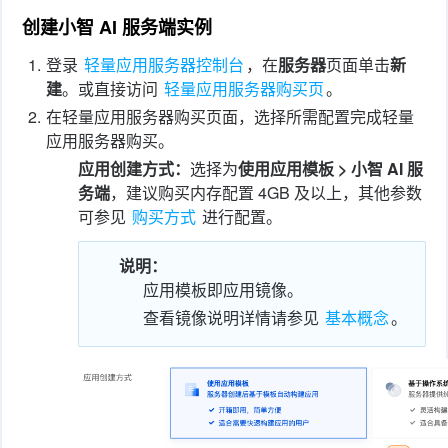
创建小智 AI 服务端实例
件
件
I
o
合
他
技
1.
登录
轻量应用服务器控制台
，在
服务器
页面单击
新
N
r
集
术
产
建
。或直接访问
轻量应用服务器购买页
。
2.
在轻量应用服务器购买页面，选择所需配置完成轻量
K
e
教
品
路
应用服务器购买。
固
应用创建方式：
选择为
使用应用模板 > 小智 AI 服
O
程
测
由
信
务端
，建议购买内存配置 4GB 及以上，其他参数
件
S
可参见
购买方式
进行配置。
评
交
息
弱
固
换
说明：
安
电
人
应用模板即应用镜像。
件
全
相
工
密
查看镜像说明详情请参见
基本概念
。
关
智
码
能
查
询