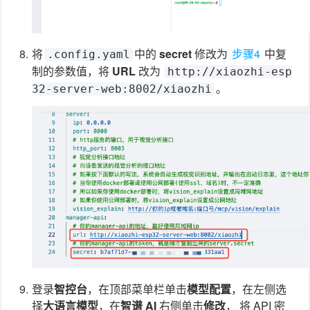
8.
将
中的
secret
修改为
步骤4
中复
.config.yaml
制的参数值，将
URL
改为
http://xiaozhi-esp
。
32-server-web:8002/xiaozhi
9.
登录
智控台
，在顶部菜单栏单击
模型配置
，在左侧选
择
大语言模型
，在
智谱 AI
右侧单击
修改
， 将 API 密