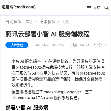
首
逸趣网(cmd8.com)
导航
页
首
当前位置：
首页
>
技术教程
>
正文
页
固
腾讯云部署小智 AI 服务端教程
件
海
技术教程
2026-06-25 10:02:26
浏览：64533
评论：0
下
康
海
小智 AI 服务端基于小智通信协议，为开源智能硬件项
载
N
康
小
目 xiaozhi-esp32提供后端技术支撑。该服务端支持 AI
推理服务与 API 应用的快速部署，可为 xiaozhi-esp32
V
摄
米
T
硬件项目提供稳定可靠的运行保障，确保其全链路高
效顺畅运作。
R
像
米
P
i
该应用模板预置了 xiaozhi-esp32-server，基于
固
机
家
-
S
固
Ubuntu 24.04 LTS 64bit 操作系统构建。
部署小智 AI 服务端
件
固
固
L
t
件
其