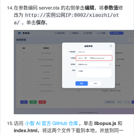
14.
在参数编码 server.ota 的右侧单击
编辑
，将
参数值
修
改为
http://实例公网IP:8002/xiaozhi/ot
，单击
保存
。
a/
15.
访问
小智 AI 官方 GitHub 仓库
，单击
libopus.js
和
index.html
，将这两个文件下载到本地，并放到同一