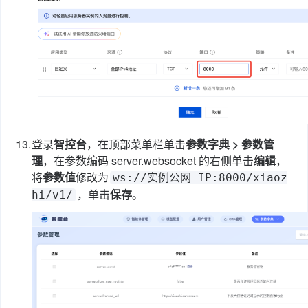
13.
登录
智控台
，在顶部菜单栏单击
参数字典 > 参数管
理
，在参数编码 server.websocket 的右侧单击
编辑
，
将
参数值
修改为
ws://实例公网 IP:8000/xiaoz
，单击
保存
。
hi/v1/