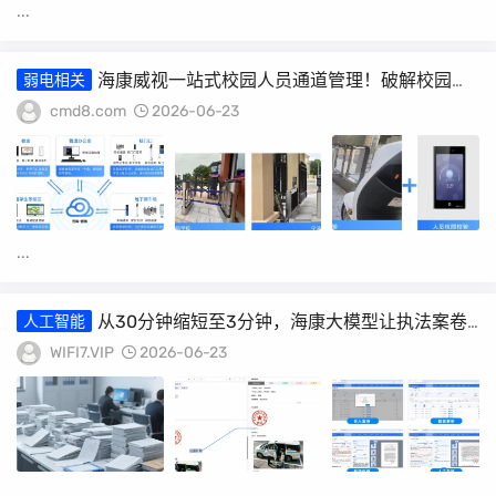
...
海康威视一站式校园人员通道管理！破解校园人
弱电相关
“车”通行管理痛点
cmd8.com
2026-06-23
...
从30分钟缩短至3分钟，海康大模型让执法案卷
人工智能
评查提效10倍！
WIFI7.VIP
2026-06-23
...