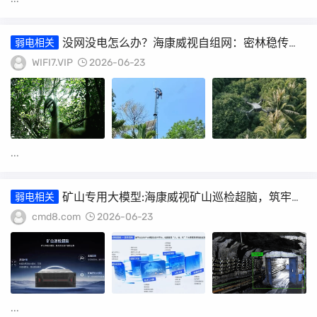
没网没电怎么办？海康威视自组网：密林稳传
弱电相关
3km，整机功耗仅6W
WIFI7.VIP
2026-06-23
...
矿山专用大模型:海康威视矿山巡检超脑，筑牢煤
弱电相关
矿反“三违”智能防线
cmd8.com
2026-06-23
...