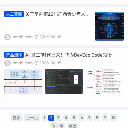
关于举办第23届广西青少年人工
人工智能
智能及机器人竞赛暨跨区域面向东盟国家邀
...
请赛的通知
cmd8.com
2026-06-18
AI“监工”时代已来！华为DevEco Code领衔
产品测评
cmd8.com
2026-06-15
...
首页
上一页
1
2
3
4
5
6
7
8
9
10
下一页
尾页