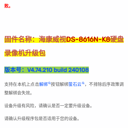
败。
海康威视
DS-8616N-K8
硬盘
固件名称：
录像机升级包
版本号：
V4.74.210 build 240108
支持在本机上点击
解绑
按钮解绑
萤石云
，不排除后序政策调
整解绑会失效。
设备升级有风险，请确认是否一定要升级设备。
请确认升级程序包是否适用于您的设备。