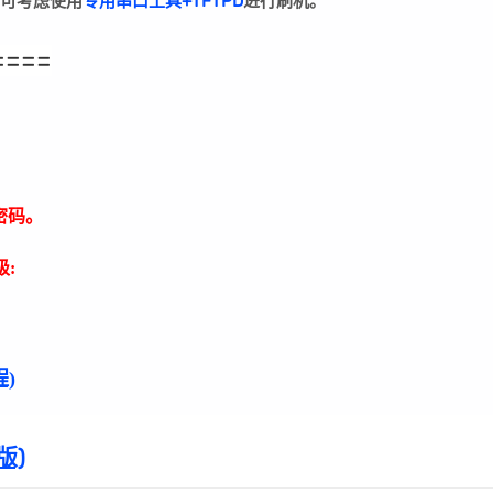
可考虑使用
专用串口工具+TFTPD
进行刷机。
====
密码。
:
)
版)