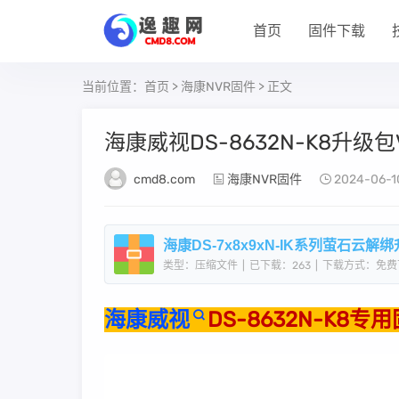
首页
固件下载
当前位置：
首页
>
海康NVR固件
> 正文
海康威视DS-8632N-K8升级包V4.7
cmd8.com
海康NVR固件
2024-06-1
海康DS-7x8x9xN-IK系列萤石云解绑升级包V
类型：压缩文件
|
已下载：263
|
下载方式：免费
海康威视
DS-8632N-K8专