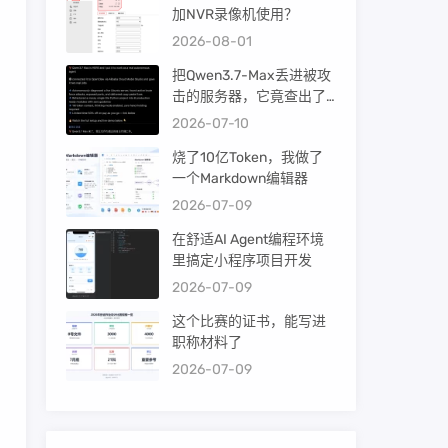
加NVR录像机使用？
2026-08-01
把Qwen3.7-Max丢进被攻
击的服务器，它竟查出了
暴力破解！
2026-07-10
烧了10亿Token，我做了
一个Markdown编辑器
2026-07-09
在舒适AI Agent编程环境
里搞定小程序项目开发
2026-07-09
这个比赛的证书，能写进
职称材料了
2026-07-09