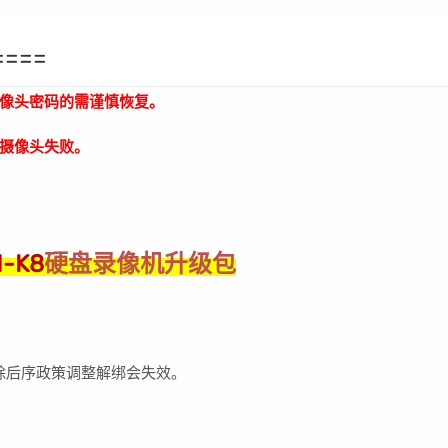
====
像头密码的需谨慎恢复。
摄像头失败。
N-K8
硬盘录像机升级包
除后序政策调整解绑会失效。