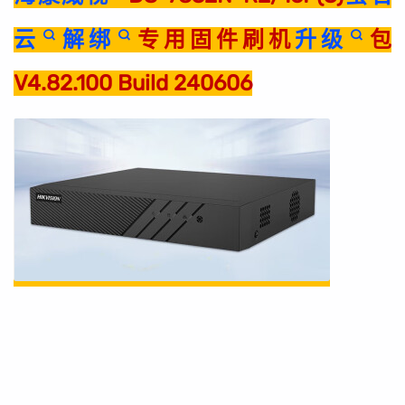
云
解绑
专用固件刷机
升级
包
V4.82.100 Build 240606