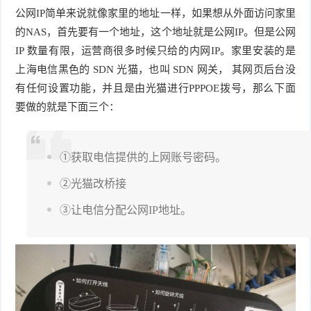
公网IP简单来说就像家里的地址一样，如果想从外面访问家里
件
件
I
o
合
他
技
的NAS，首先要有一个地址，这个地址就是公网IP。但是公网 
IP 数量有限，运营商很多时候只给的内网IP。家里安装的是
N
r
集
术
产
上海电信黑色的 SDN 光猫，也叫 SDN 网关， 其网页后台没
K
e
教
品
路
有任何设置功能，并且是由光猫进行PPPOE拨号，那么下面
要做的就是下面三个：
固
O
程
测
由
信
件
S
评
交
息
弱
①获取电信提供的上网账号密码。
固
换
安
电
②光猫改桥接
人
件
③让电信分配公网IP地址。
全
相
工
密
关
智
码
能
查
询