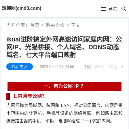
首
逸趣网(cmd8.com)
导航
页
首
当前位置：
首页
>
路由交换
>
正文
页
固
ikuai进阶搞定外网高速访问家庭内网：公
网IP、光猫桥接、个人域名、DDNS动态
件
海
域名、七大平台端口映射
下
康
海
路由交换
2024-07-24 16:20:55
浏览：5297
评论：0
载
N
康
小
V
摄
米
T
一、何为公网 IP ？
1.内网与公网？
R
像
米
P
i
内网俗称为局域网、私网和 LAN，相对公网而言，内网是指
固
机
家
-
S
固
小范围内的计算机、手机等设备的网络互联。例如路由器和
连接路由器的手机、平板、电脑就组成了一个家庭内网。
件
固
固
L
t
件
其