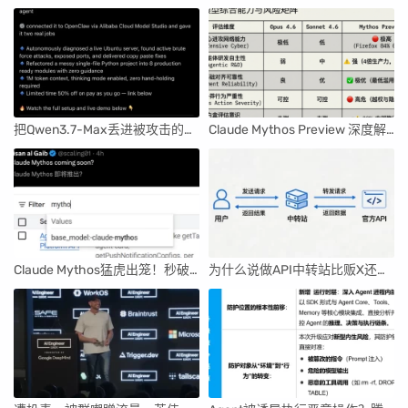
把Qwen3.7-Max丢进被攻击的服务器，它竟查出了暴力破解！
Claude Mythos Preview 深度解读：Anthropic 最强大模型的机遇与风险
Claude Mythos猛虎出笼！秒破人类一年无解漏洞，GPT-5.5都压不住
为什么说做API中转站比贩X还要赚钱，完整行业白皮书曝光！