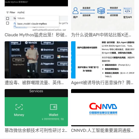
Claude Mythos猛虎出笼！秒破人类一年无解漏洞，GPT-5.5都压不住
为什么说做API中转站比贩X还要赚钱，完整行业白皮书曝光！
遭投毒、被群嘲蹭流量、英伟达沙箱被攻破！OpenClaw之父揭秘大模型圈潜规则
Agent被诱导执行恶意操作？腾讯云给“龙虾”装上“全时围栏”，行为实时管控
篡改微信余额技术可刑性研讨 2.0
CNNVD:人工智能重要漏洞通报（2026年第二期）