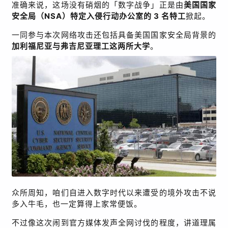
准确来说，这场没有硝烟的「数字战争」正是由
美国国家
安全局（
NSA
）
特定入侵行动办公室
的
3
名特工
掀起。
一同参与本次网络攻击还包括具备美国国家安全局背景的
加利福尼亚与弗吉尼亚理工这两所大学
。
众所周知，咱们自进入数字时代以来遭受的境外攻击不说
多入牛毛，也一定算得上家常便饭。
不过像这次闹到官方媒体发声全网讨伐的程度，讲道理属