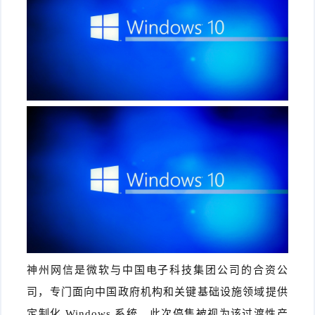
件
件
I
o
合
他
技
N
r
集
术
产
K
e
教
品
路
固
O
程
测
由
信
件
S
评
交
息
弱
固
换
安
电
人
件
全
相
工
密
关
智
码
神州网信是微软与中国电子科技集团公司的合资公
能
查
司，专门面向中国政府机构和关键基础设施领域提供
询
定制化 Windows 系统。此次停售被视为该过渡性产