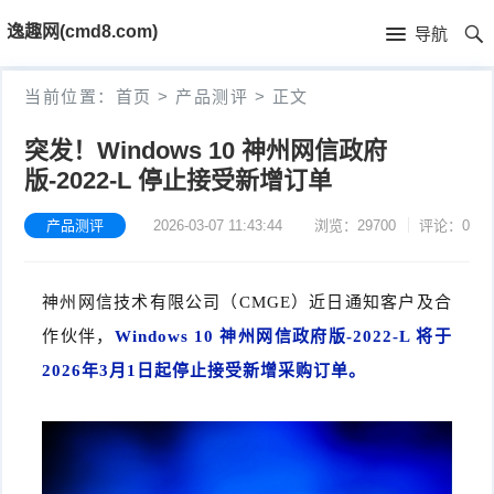
首
逸趣网(cmd8.com)
导航
页
首
当前位置：
首页
>
产品测评
>
正文
页
固
突发！Windows 10 神州网信政府
版-2022-L 停止接受新增订单
件
海
下
康
产品测评
2026-03-07 11:43:44
浏览：29700
评论：0
海
载
N
康
小
神州网信技术有限公司（CMGE）近日通知客户及合
V
摄
米
T
作伙伴，
Windows 10 神州网信政府版-2022-L 将于
2026年3月1日起停止接受新增采购订单。
R
像
米
P
i
固
机
家
-
S
固
件
固
固
L
t
件
其