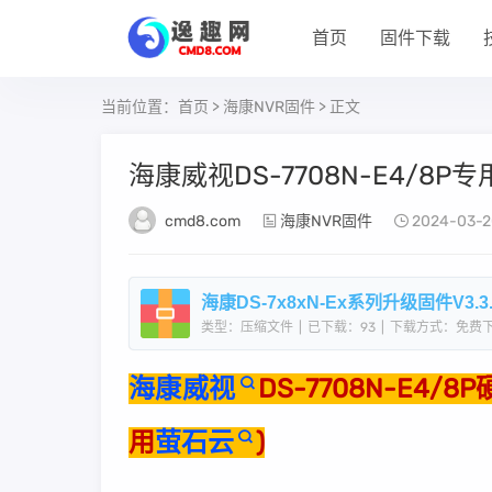
首页
固件下载
当前位置：
首页
>
海康NVR固件
> 正文
海康威视DS-7708N-E4/8P专用刷
cmd8.com
海康NVR固件
2024-03-2
海康DS-7x8xN-Ex系列升级固件V3.3.4b
类型：压缩文件
|
已下载：93
|
下载方式：免费
海康威视
DS-7708N-E4/
用
萤石云
)