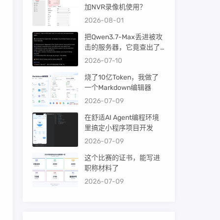
加NVR录像机使用？
2026-08-01
把Qwen3.7-Max丢进被攻
击的服务器，它竟查出了
暴力破解！
2026-07-10
烧了10亿Token，我做了
一个Markdown编辑器
2026-07-09
在舒适AI Agent编程环境
里搞定小程序项目开发
2026-07-09
这个比赛的证书，能写进
职称材料了
2026-07-09