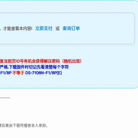
立即支付
查询订单
，才能查看本内容!
或
回复当前页ID号有机会获得解压密码（随机出现）
严格,下载固件时切记先看清楚每个字符
F1/8P
不等于
DS-7108N-F1/8P(E)
-----
律后果由下载传播者本人承担。