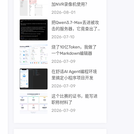
加NVR录像机使用？
2026-08-01
把Qwen3.7-Max丢进被攻
击的服务器，它竟查出了
暴力破解！
2026-07-10
烧了10亿Token，我做了
一个Markdown编辑器
2026-07-09
在舒适AI Agent编程环境
里搞定小程序项目开发
2026-07-09
这个比赛的证书，能写进
职称材料了
2026-07-09