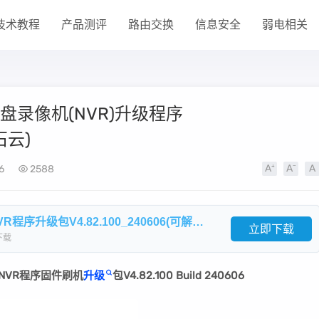
技术教程
产品测评
路由交换
信息安全
弱电相关
)硬盘录像机(NVR)升级程序
石云)
6
2588
海康威视DS-7x8x9xN-ZxX(B)系列NVR程序升级包V4.82.100_240606(可解萤石云).zip
立即下载
下载
NVR程序固件刷机
升级
包V4.82.100 Build 240606