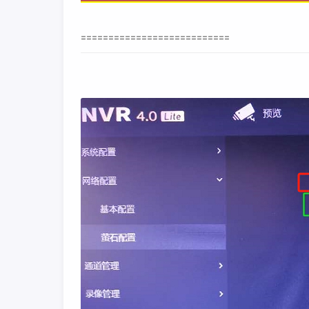
===========================