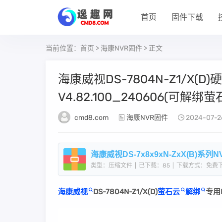
首页
固件下载
当前位置：
首页
>
海康NVR固件
> 正文
海康威视DS-7804N-Z1/X(D
V4.82.100_240606(可解绑萤
cmd8.com
海康NVR固件
2024-07-2
类型：压缩文件
|
已下载：85
|
下载方式：免费
海康威视
DS-7804N-Z1/X(D)
萤石云
解绑
专用