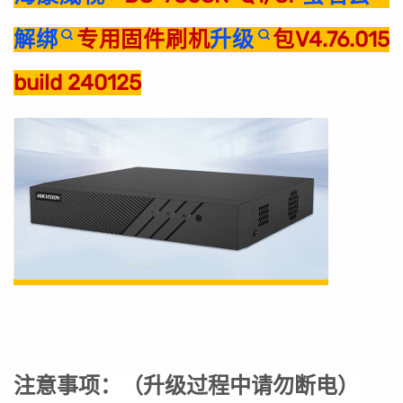
解绑
专用固件刷机
升级
包V4.76.015
build 240125
注意事项：
（
升级过程中请勿断电
）