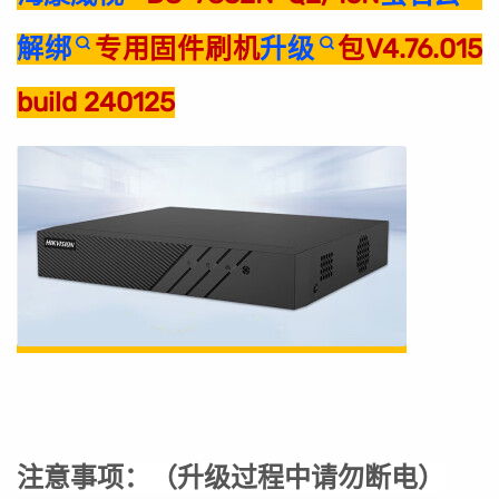
解绑
专用固件刷机
升级
包V4.76.015
build 240125
注意事项：
（
升级过程中请勿断电
）