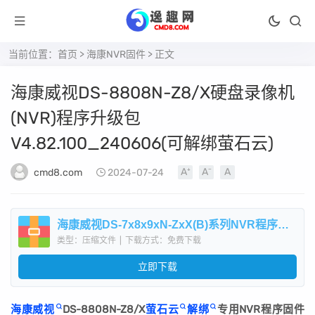
当前位置：
首页
>
海康NVR固件
> 正文
海康威视DS-8808N-Z8/X硬盘录像机
(NVR)程序升级包
V4.82.100_240606(可解绑萤石云)
cmd8.com
2024-07-24
海康威视DS-7x8x9xN-ZxX(B)系列NVR程序升级包V4.82.100_240606(可解萤石云).zip
类型：压缩文件
|
下载方式：免费下载
立即下载
海康威视
DS-8808N-Z8/X
萤石云
解绑
专用NVR程序固件