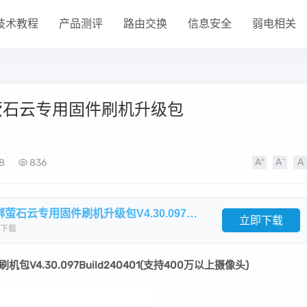
技术教程
产品测评
路由交换
信息安全
弱电相关
解绑萤石云专用固件刷机升级包
8
836
​海康威视DS-76/78/88/NB-Kx系列解绑萤石云专用固件刷机升级包V4.30.097build240401.zip
立即下载
下载
机包V4.30.097Build240401(支持400万以上摄像头)