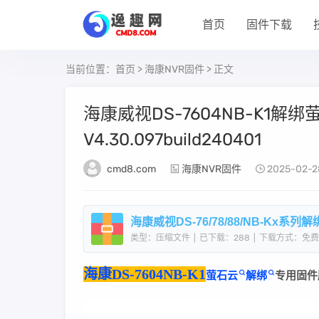
首页
固件下载
当前位置：
首页
>
海康NVR固件
> 正文
​海康威视DS-7604NB-K1
V4.30.097build240401
cmd8.com
海康NVR固件
2025-02-2
类型：压缩文件
|
已下载：288
|
下载方式：免费
海康DS-7604NB-K1
萤石云
解绑
专用固件刷