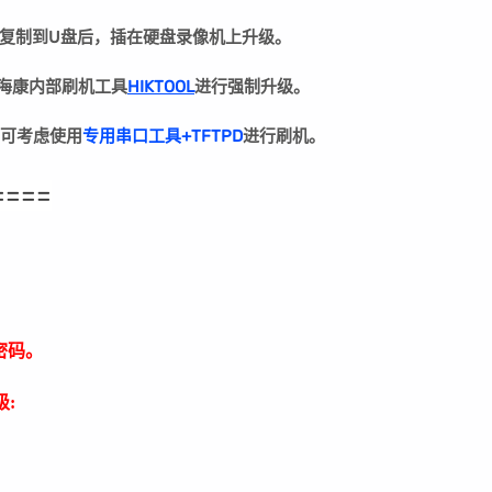
复制到U盘后，插在硬盘录像机上升级。
用海康内部刷机工具
HIKTOOL
进行强制升级。
可考虑使用
专用串口工具+TFTPD
进行刷机。
====
密码。
: