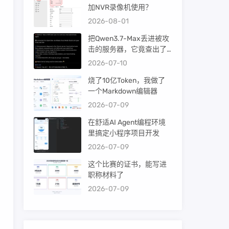
加NVR录像机使用？
2026-08-01
把Qwen3.7-Max丢进被攻
击的服务器，它竟查出了
暴力破解！
2026-07-10
烧了10亿Token，我做了
一个Markdown编辑器
2026-07-09
在舒适AI Agent编程环境
里搞定小程序项目开发
2026-07-09
这个比赛的证书，能写进
职称材料了
2026-07-09