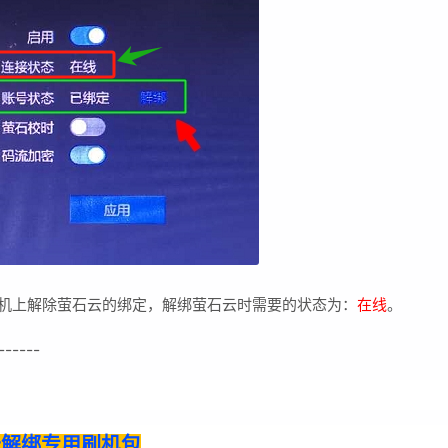
盘录像机上解除萤石云的绑定，解绑萤石云时需要的状态为：
在线
。
------
萤石云解绑专用刷机包