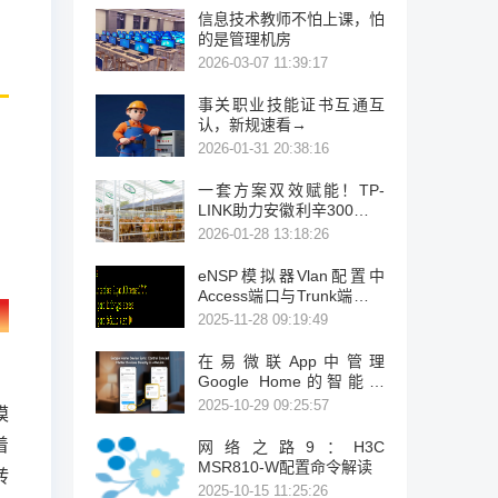
信息技术教师不怕上课，怕
的是管理机房
2026-03-07 11:39:17
事关职业技能证书互通互
认，新规速看→
2026-01-31 20:38:16
一套方案双效赋能！TP-
LINK助力安徽利辛300亩万
牛养殖场安防、广播智能化
2026-01-28 13:18:26
升级
eNSP模拟器Vlan配置中
Access端口与Trunk端口类
型转换方法
2025-11-28 09:19:49
在易微联App中管理
Google Home的智能设
备，易微联正式集成Home
2025-10-29 09:25:57
模
APIs
着
网络之路9：H3C
MSR810-W配置命令解读
转
2025-10-15 11:25:26