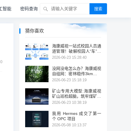
工智能
密码查询
搜索
猜你喜欢
海康威视一站式校园人员通
道管理！破解校园人“车”通
行管理痛点
2026-06-23 15:28:40
0
没网没电怎么办？海康威视
自组网：密林稳传3km，整
机功耗仅6W
2026-06-23 15:18:19
矿山专用大模型:海康威视
矿山巡检超脑，筑牢煤矿反
“三违”智能防线
2026-06-23 10:38:19
我用 Hermes 成交了第一
个 OPC 项目
2026-05-08 10:13:37