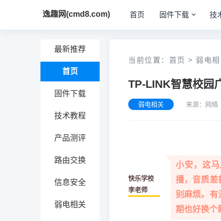
逸趣网(cmd8.com)
首页
固件下载
技
最新推荐
当前位置：
首页
>
弱电相
首页
TP-LINK智慧校
固件下载
弱电相关
来源：网络 
技术教程
产品测评
路由交换
小安，这马
快乐学校
播，音质差
信息安全
李老师
别麻烦。有
弱电相关
期也好换个