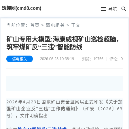
首
逸趣网(cmd8.com)
导航
页
首
当前位置：
首页
>
弱电相关
>
正文
页
固
矿山专用大模型:海康威视矿山巡检超脑，
筑牢煤矿反“三违”智能防线
件
海
下
康
弱电相关
2026-06-23 10:38:19
浏览：19756
评论：0
海
载
N
康
小
V
摄
米
T
R
像
米
P
i
2026年4月29日国家矿山安全监察局正式印发
《关于加
强矿山企业反“三违”工作的通知》
（矿安〔2026〕63
固
机
家
-
S
固
号），文件明确指出：
件
固
固
L
t
件
其