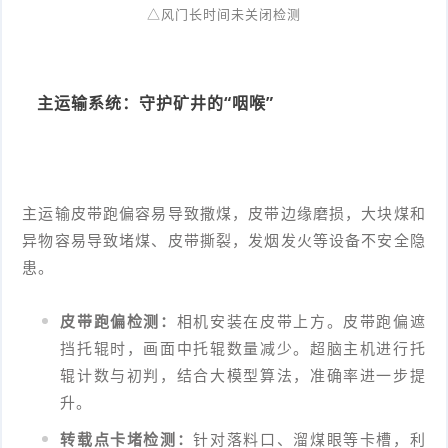
△风门长时间未关闭检测
主运输系统：守护矿井的“咽喉”
主运输皮带跑偏容易导致撒煤，皮带边缘磨损，大块煤和
异物容易导致堵煤、皮带撕裂，发烟发火等设备不安全隐
患。
皮带跑偏检测：
相机安装在皮带上方。皮带跑偏遮
挡托辊时，画面中托辊数量减少。超脑主机进行托
辊计数与初判，结合大模型算法，准确率进一步提
升。
转载点卡堵检测：
针对落料口、溜煤眼等卡槽，利