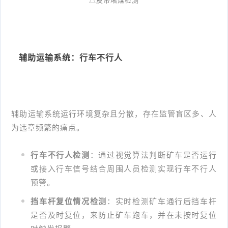
△皮带堵煤检测
辅助运输系统：行车不行人
辅助运输系统运行环境复杂且分散，存在监管盲区多、人
为违章频繁的痛点。
行车不行人检测
：
通过视觉算法判
断矿车是否运
行
或接入行车信号结合周围人员检测实现行车不行人
预警
。
挡车杆复位情况检测
：实时检测矿车通行后挡车杆
是否及时复位，来防止矿车跑车，并在未按时复位