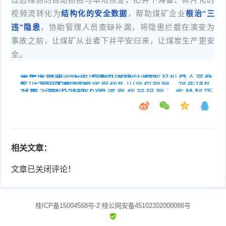
视频流转化为
结构化的安全数据
，帮助煤矿企业
根治“三
违”隐患
，协助管理人员查缺补漏，将隐患拦截在演变为
事故之前，让煤矿从业者下井平安归来，让煤炭生产更安
全。
关于举办第23届广西青少年人工智能及机器人竞赛暨跨区域面向东盟国家邀请赛的通知
矿山专用大模型:海康威视矿山巡检超脑，筑牢煤矿反“三违”智能防线
没网没电怎么办？海康威视自组网：密林稳传3km，整机功耗仅6W
相关文章：
文章已关闭评论！
桂ICP备15004568号-2
桂公网安备45102302000088号