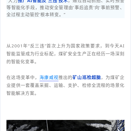
“大力
推广AI智能反‘三违’技术
，通过自动抓拍、实时预警
等智能化手段，推动安全管理由‘事后追责’向‘事前预警、
件
件
I
o
合
他
技
全过程主动管控’根本转变。”
N
r
集
术
产
K
e
教
品
路
从2001年“反三违”首次上升为国家政策要求，到今天AI
固
O
程
测
由
信
智能监管成为行业标配，煤矿安全生产正在经历一场深刻
的智能化变革。
件
S
评
交
息
弱
固
换
在这场变革中，
海康威视
推出的
矿山巡检超脑
，为煤矿企
安
电
人
业提供一套覆盖采掘、运输、支护、检修全流程的场景化
件
全
相
工
密
智能解决方案。
关
智
码
能
查
询