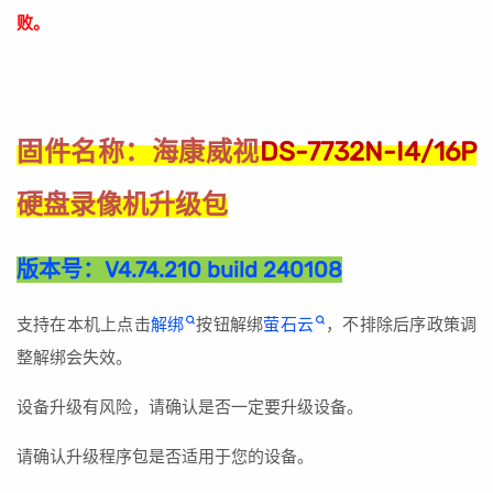
败。
海康威视
DS-7732N-I4/16P
固件名称：
硬盘录像机升级包
版本号：
V4.74.210 build 240108
支持在本机上点击
解绑
按钮解绑
萤石云
，不排除后序政策调
整解绑会失效。
设备升级有风险，请确认是否一定要升级设备。
请确认升级程序包是否适用于您的设备。