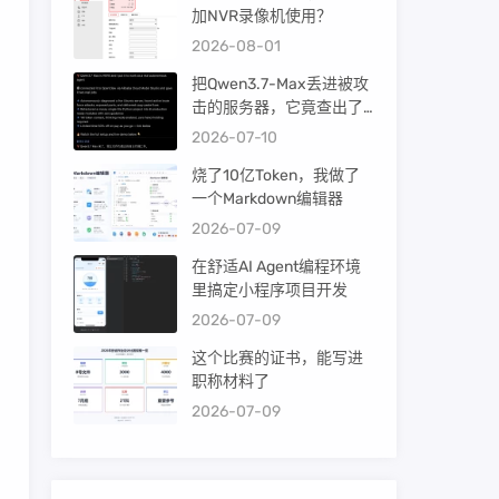
加NVR录像机使用？
2026-08-01
把Qwen3.7-Max丢进被攻
击的服务器，它竟查出了
暴力破解！
2026-07-10
烧了10亿Token，我做了
一个Markdown编辑器
2026-07-09
在舒适AI Agent编程环境
里搞定小程序项目开发
2026-07-09
这个比赛的证书，能写进
职称材料了
2026-07-09