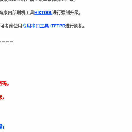
用海康内部刷机工具
HIKTOOL
进行强制升级。
可考虑使用
专用串口工具+TFTPD
进行刷机。
====
密码。
:
)