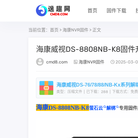
首页
固件下载
当前位置：
首页
>
海康NVR固件
> 正文
​海康威视DS-8808NB-K8固件升级
cmd8.com
海康NVR固件
2025-03-0
类型：压缩文件
|
已下载：288
|
下载方式：免费
海康DS-8808NB-K8
萤石云
解绑
专用固件刷