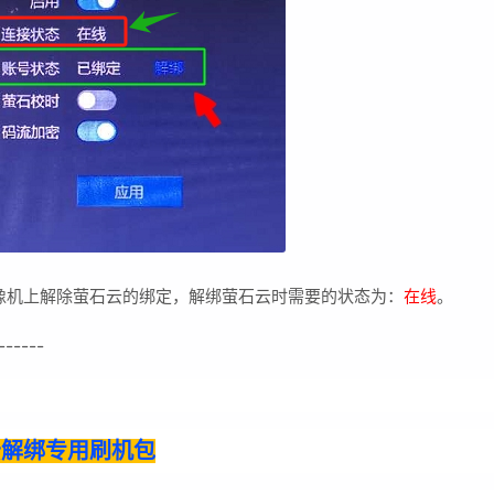
盘录像机上解除萤石云的绑定，解绑萤石云时需要的状态为：
在线
。
------
萤石云解绑专用刷机包