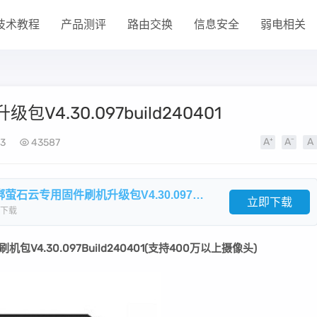
技术教程
产品测评
路由交换
信息安全
弱电相关
包V4.30.097build240401
3
43587
​海康威视DS-76/78/88/NB-Kx系列解绑萤石云专用固件刷机升级包V4.30.097build240401.zip
立即下载
下载
机包V4.30.097Build240401(支持400万以上摄像头)