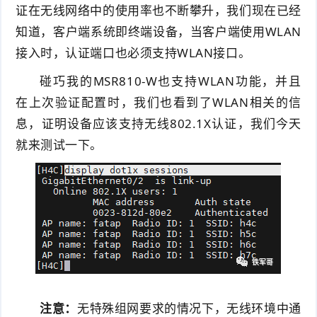
证在无线网络中的使用率也不断攀升，我们现在已经
件
件
I
o
合
他
技
知道，客户端系统即终端设备，当客户端使用WLAN
接入时，认证端口也必须支持WLAN接口。
N
r
集
术
产
碰巧我的MSR810-W也支持WLAN功能，并且
K
e
教
品
路
在上次验证配置时，我们也看到了WLAN相关的信
固
O
程
测
息，证明设备应该支持无线802.1X认证，我们今天
由
信
就来测试一下。
件
S
评
交
息
弱
固
换
安
电
人
件
全
相
工
密
关
智
码
能
查
注意：
无特殊组网要求的情况下，无线环境中通
询