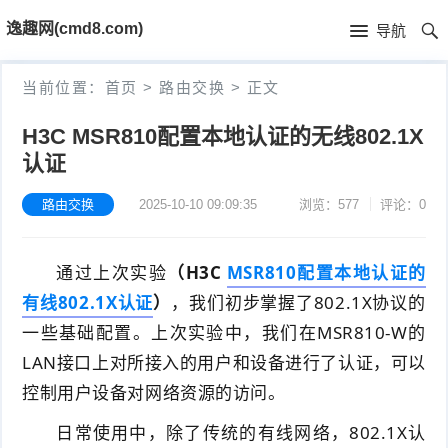
首
逸趣网(cmd8.com)
导航
页
首
当前位置：
首页
>
路由交换
>
正文
页
固
H3C MSR810配置本地认证的无线802.1X
认证
件
海
下
康
路由交换
2025-10-10 09:09:35
浏览：577
评论：0
海
载
N
康
小
通过上次实验
（H3C
MSR810配置本地认证的
V
摄
米
T
有线802.1X认证
）
，我们初步掌握了802.1X协议的
一些基础配置。上次实验中，我们在MSR810-W的
R
像
米
P
i
LAN接口上对所接入的用户和设备进行了认证，可以
固
机
家
-
S
控制用户设备对网络资源的访问。
固
日常使用中，除了传统的有线网络，802.1X认
件
固
固
L
t
件
其