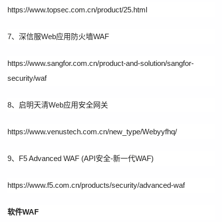
https://www.topsec.com.cn/product/25.html
7、深信服Web应用防火墙WAF
https://www.sangfor.com.cn/product-and-solution/sangfor-
security/waf
8、启明天清Web应用安全网关
https://www.venustech.com.cn/new_type/Webyyfhq/
9、F5 Advanced WAF (API安全-新一代WAF)
https://www.f5.com.cn/products/security/advanced-waf
软件WAF