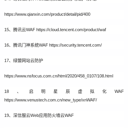
https://www.qianxin.com/product/detail/pid/400
15、腾讯云WAF https://cloud.tencent.com/product/waf
16、腾讯门神系统WAF https://security.tencent.com/
17、绿盟网站云防护
https://www.nsfocus.com.cn/html/2020/458_0107/108.html
18、启明星辰虚拟化WAF
https://www.venustech.com.cn/new_type/xnWAF/
19、深信服云Web应用防火墙云WAF