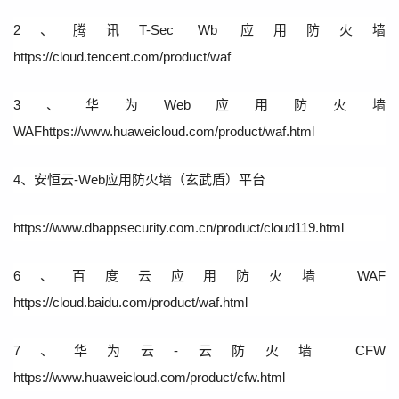
2、腾讯T-Sec Wb 应用防火墙
https://cloud.tencent.com/product/waf
3、华为Web应用防火墙
WAFhttps://www.huaweicloud.com/product/waf.html
4、安恒云-Web应用防火墙（玄武盾）平台
https://www.dbappsecurity.com.cn/product/cloud119.html
6、百度云应用防火墙 WAF
https://cloud.baidu.com/product/waf.html
7、华为云-云防火墙 CFW
https://www.huaweicloud.com/product/cfw.html