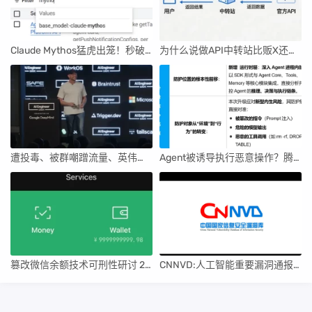
Claude Mythos猛虎出笼！秒破人类一年无解漏洞，GPT-5.5都压不住
为什么说做API中转站比贩X还要赚钱，完整行业白皮书曝光！
遭投毒、被群嘲蹭流量、英伟达沙箱被攻破！OpenClaw之父揭秘大模型圈潜规则
Agent被诱导执行恶意操作？腾讯云给“龙虾”装上“全时围栏”，行为实时管控
篡改微信余额技术可刑性研讨 2.0
CNNVD:人工智能重要漏洞通报（2026年第二期）