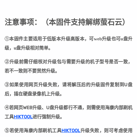
注意事项：
（
本固件支持解绑萤石云
）
①本固件主要适用于低版本升级高版本，可web升级也可u盘升
级，u盘升级相对简单。
②
升级前需仔细核对升级包与需要升级的机子型号是否一致，
若不一致则不要贸然升级。
③
如果使用网页升级失败，请将解压后的升级固件复制到U盘
后，插在硬盘录像机上升级。
④若网页WEB升级、U盘升级都行不通，则需使用海康内部刷机
工具
HIKTOOL
进行强制升级。
⑤若
使用海康内部刷机工具
HIKTOOL
升级失败
，则可考虑使用