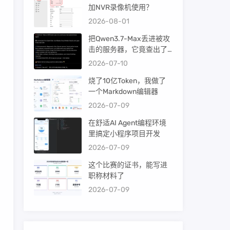
加NVR录像机使用？
2026-08-01
把Qwen3.7-Max丢进被攻
击的服务器，它竟查出了
暴力破解！
2026-07-10
烧了10亿Token，我做了
一个Markdown编辑器
2026-07-09
在舒适AI Agent编程环境
里搞定小程序项目开发
2026-07-09
这个比赛的证书，能写进
职称材料了
2026-07-09