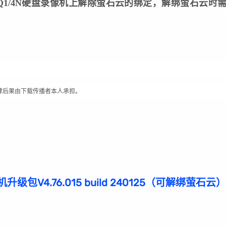
N-Q1/4N硬盘录像机上解除萤石云的绑定，解绑萤石云时
律后果由下载传播者本人承担。
升级包V4.76.015 build 240125（可解绑萤石云）