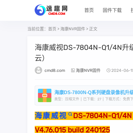
首页
固件下载
当前位置：
首页
>
海康NVR固件
> 正文
海康威视DS-7804N-Q1/4N升级包
云）
cmd8.com
海康NVR固件
2024-06-1
海康DS-7800N-Q系列硬盘录像机升级包V4.7
类型：压缩文件
|
已下载：27
|
下载方式：免费
海康威视
DS-7804N-Q1/4N
V4.76.015 build 240125