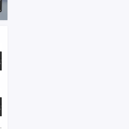
d 240125（可解绑萤石云）
8固件升级包V4.30.097build240401