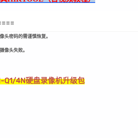
====
像头密码的需谨慎恢复。
摄像头失败。
N-Q1/4N硬盘录像机升级包
。